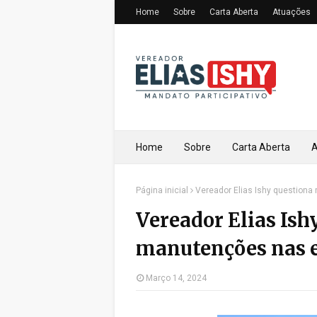
Home
Sobre
Carta Aberta
Atuações
Home
Sobre
Carta Aberta
A
Página inicial
Vereador Elias Ishy question
Vereador Elias Ish
manutenções nas e
Março 14, 2024