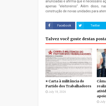
anunciadas e afirma que é necessário ag
apenas “eleitoreiros”. Além disso, n
construção de novas unidades para aten
Facebook
Twitter
Talvez você goste destas pos
⭐ Carta à militância do
Câma
Partido dos Trabalhadores
reali
ativi
July 18, 2026
apoi
July