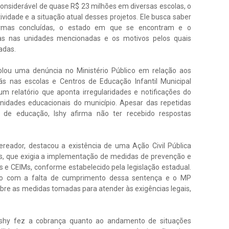
onsiderável de quase R$ 23 milhões em diversas escolas, o
vidade e a situação atual desses projetos. Ele busca saber
ormas concluídas, o estado em que se encontram e o
s nas unidades mencionadas e os motivos pelos quais
adas.
olou uma denúncia no Ministério Público em relação aos
rás nas escolas e Centros de Educação Infantil Municipal
m relatório que aponta irregularidades e notificações do
idades educacionais do município. Apesar das repetidas
a de educação, Ishy afirma não ter recebido respostas
ereador, destacou a existência de uma Ação Civil Pública
os, que exigia a implementação de medidas de prevenção e
 e CEIMs, conforme estabelecido pela legislação estadual.
ção com a falta de cumprimento dessa sentença e o MP
sobre as medidas tomadas para atender às exigências legais,
Ishy fez a cobrança quanto ao andamento de situações