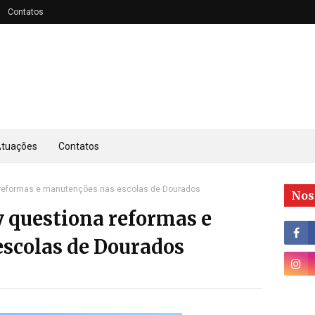
Contatos
tuações
Contatos
a reformas e manutenções nas escolas de Dourados
Nos
y questiona reformas e
scolas de Dourados